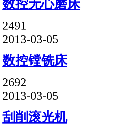
数控无心磨床
2491
2013-03-05
数控镗铣床
2692
2013-03-05
刮削滚光机