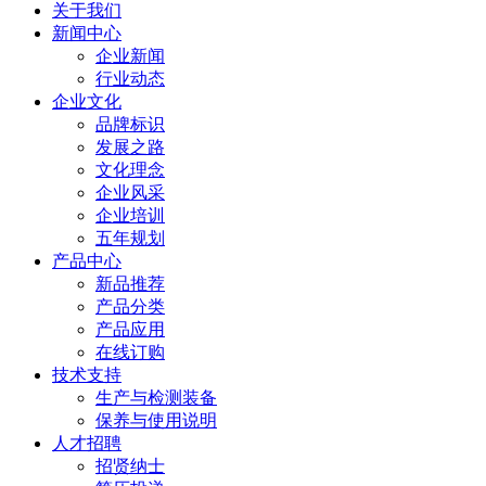
关于我们
新闻中心
企业新闻
行业动态
企业文化
品牌标识
发展之路
文化理念
企业风采
企业培训
五年规划
产品中心
新品推荐
产品分类
产品应用
在线订购
技术支持
生产与检测装备
保养与使用说明
人才招聘
招贤纳士