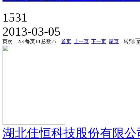
1531
2013-03-05
页次：2/3 每页10 总数25
首页
上一页
下一页
尾页
转到:
湖北佳恒科技股份有限公